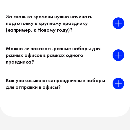
За сколько времени нужно начинать
Отправить заявку
подготовку к крупному празднику
(например, к Новому году)?
SWAGGY.AGENCY — ГЛОБАЛЬНЫЙ
МЕРЧ-ПАРТНЁР
Можно ли заказать разные наборы для
Персональный аккаунтинг. Локальное
разных офисов в рамках одного
производство. Без таможни. Доставка
на ваши мероприятия и в офис.
праздника?
В следующих странах:
Европа
Ближний Восток
Как упаковываются праздничные наборы
Страны ЕС
ОАЭ
Великобритания
Турция
для отправки в офисы?
Сербия
Северная
Черногория
и Латинская Америка
Кавказ
США
и Центральная Азия
Канада
Армения
Мексика
Грузия
Бразилия
Казахстан
Аргентина
Кыргызстан
Колумбия
Азия
Головной офис
Филиппины
Knari Consulting Ltd,
Таиланд
Кипр