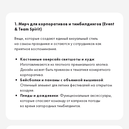
1. Мерч для корпоративов и тимбилдингов (Event
& Team Spirit)
Вещи, которые создают единый визуальный стиль
на самом празднике и остаются у сотрудников как
приятное воспоминание.
Кастомные оверсайз свитшоты и худи
:
Изготавливаются из плотного премиального хлопка.
Дизайн может быть привязан к тематике конкретного
корпоратива.
Бейсболки и панамы с объемной вышивкой
:
Отличный элемент для летних фестивалей на открытом
воздухе.
Пледы и дождевики
: Функциональные аксессуары,
которые спасают команду от капризов погоды
во время загородных тимбилдингов.