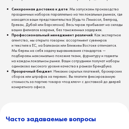
order@swaggy.agency
Синхронная доставка к дате
: Мы запускаем производство
праздничных наборов параллельно на тех локальных рынках, где
находятся ваши представительства (будь то Лимасол, Белград,
Нужен мерч?
Ереван, Дубай или Барселона). Весь тираж прибывает на склады
Напишите нам
ваших филиалов вовремя, без таможенных задержек.
Профессиональный менеджмент различий
: Как экспертное
Коротко расскажите о задаче —
агентство, мы открыто говорим: ассортимент сувениров
мы предложим идеи и возьмём всё на себя.
и текстиля в ЕС, на Балканах или Ближнем Востоке отличается.
Мы берем на себя задачу выравнивания стандартов —
подбираем максимально похожие ткани, фурнитуру и гаджеты
на каждом локальном рынке. Ваши сотрудники получат наборы
одинаково высокого уровня качества в рамках брендбука.
Прозрачный бюджет
: Никаких скрытых платежей, брокерских
сборов или штрафов за перевес. Вы платите фиксированную
стоимость за партию товара «под ключ» с доставкой до дверей
конкретного офиса.
Часто задаваемые вопросы
Нажимая на кнопку, я соглашаюсь с политикой
обработки персональных данных