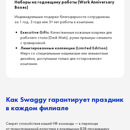
Наборы на годовщину работы (Work Anniversary
Boxes)
Индивидуальные подарки-благодарности сотрудникам
за 1 год, 3 года или 5+ лет работы в компании.
Executive Gifts
: Качественные кожаные коврики для
рабочего стола (Desk Mats), ручки премиум-сегмента
с гравировкой.
Лимитированные коллекции (Limited Edition)
:
Мерч со специальными нашивками или элементами
Давайте делать мерч
дизайна, доступными только для «старожилов»
вместе!
компании.
Тelegram
Instagram
Facebook
WhatsApp
Как Swaggy гарантирует праздник
LinkedIn
в каждом филиале
Скачать презентацию о Swaggy
Секрет спокойствия вашей HR-команды — в переходе
Давайте обсудим ваш мерч
от трансграничной логистики к локальному B2B-продакшену.