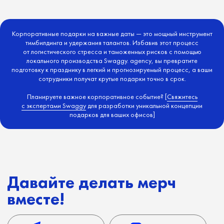
Гонконг
Шри-Ланка
Индия
Индонезия
Корпоративные подарки на важные даты — это мощный инструмент
тимбилдинга и удержания талантов. Избавив этот процесс
от логистического стресса и таможенных рисков с помощью
локального производства Swaggy. agency, вы превратите
подготовку к празднику в легкий и прогнозируемый процесс, а ваши
сотрудники получат крутые подарки точно в срок.
Планируете важное корпоративное событие? [
Свяжитесь
с экспертами Swaggy
для разработки уникальной концепции
подарков для ваших офисов]
PSI membership
#20548
Блог
Политика
конфиденциальности
Сделано в Лесу