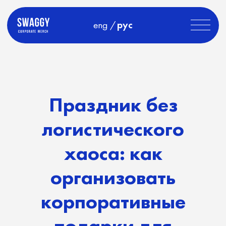
LET'S
eng
/
рус
GO!
Праздник без
логистического
хаоса: как
организовать
корпоративные
подарки для
филиалов в разных
странах
День рождения компании, масштабный летний
корпоратив, Новый год или индивидуальные