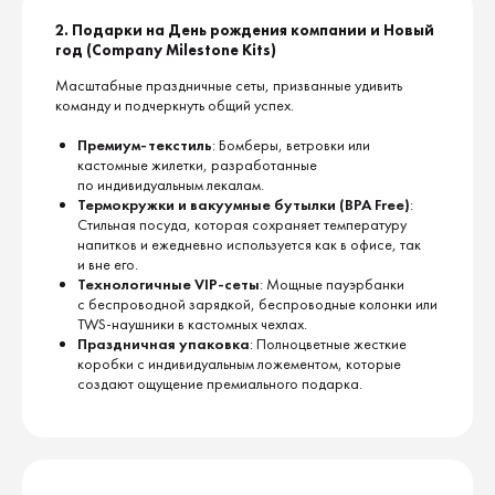
2. Подарки на День рождения компании и Новый
год (Company Milestone Kits)
Масштабные праздничные сеты, призванные удивить
команду и подчеркнуть общий успех.
Премиум-текстиль
: Бомберы, ветровки или
кастомные жилетки, разработанные
по индивидуальным лекалам.
Термокружки и вакуумные бутылки (BPA Free)
:
Стильная посуда, которая сохраняет температуру
напитков и ежедневно используется как в офисе, так
и вне его.
Технологичные VIP-сеты
: Мощные пауэрбанки
с беспроводной зарядкой, беспроводные колонки или
TWS-наушники в кастомных чехлах.
Праздничная упаковка
: Полноцветные жесткие
коробки с индивидуальным ложементом, которые
создают ощущение премиального подарка.