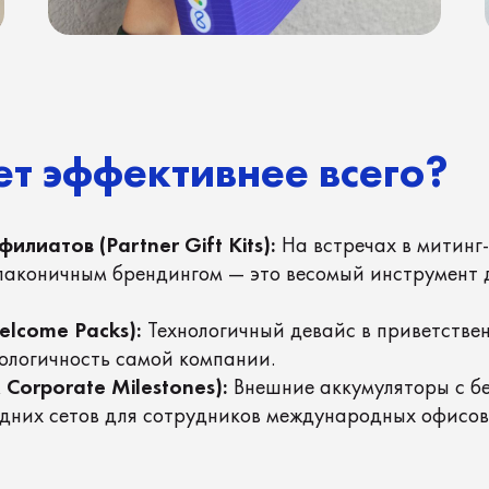
эффективнее всего?
 (Partner Gift Kits):
На встречах в митинг-румах на Si
чным брендингом — это весомый инструмент для закрепл
e Packs):
Технологичный девайс в приветственном наборе
чность самой компании.
ate Milestones):
Внешние аккумуляторы с беспроводной
сетов для сотрудников международных офисов.
ектроники со Swaggy