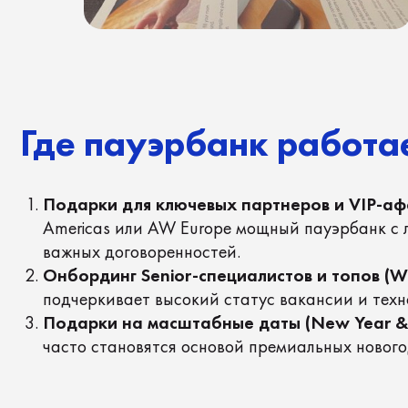
Где пауэрбанк работает 
Подарки для ключевых партнеров и VIP-аффилиатов
Americas или AW Europe мощный пауэрбанк с лакони
важных договоренностей.
Онбординг Senior-специалистов и топов (Welcom
подчеркивает высокий статус вакансии и технологи
Подарки на масштабные даты (New Year & Corpor
часто становятся основой премиальных новогодних 
Безопасная логистика эл