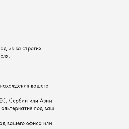
огих
 вашего
или Азии
в под ваш
фиса или