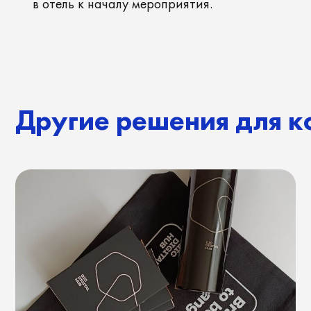
Шопперы с логотипом: главный
Бре
«мобильный стенд» вашего бренда
и з
на любой конференции