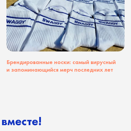
есте!
Нужен мерч?
Напишите нам
Коротко расскажите о задаче — мы
идеи и возьмём всё на себя.
cy