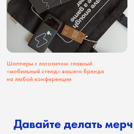
Давайте делать мерч вм
Тelegram
Instagram
LinkedIn
Facebook
WhatsApp
Скачать презентацию о Swaggy
Давайте обсудим ваш мерч
order@swaggy.agen