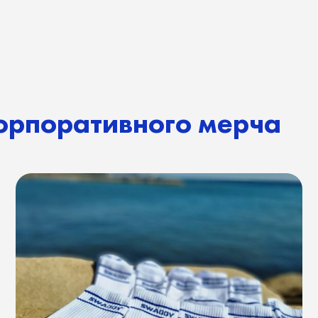
ндированные носки: самый вирусный
апоминающийся мерч последних лет