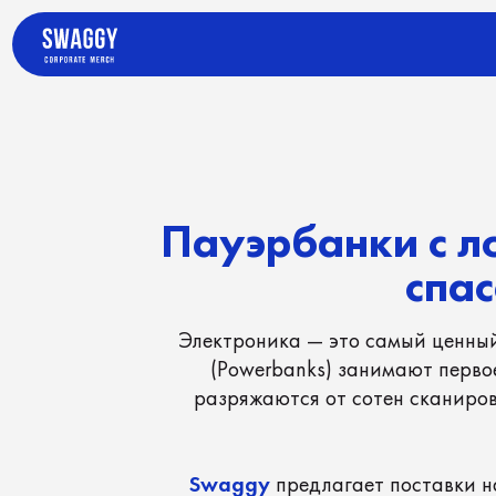
Пауэрбанки с лого
спасае
Электроника — это самый ценный и жел
(Powerbanks) занимают первое мест
разряжаются от сотен сканирований 
Swaggy
предлагает поставки надежны