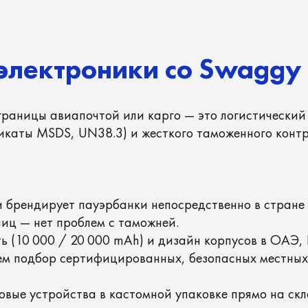
 авиапочтой или карго — это логистический ад из-за стр
MSDS, UN38.3) и жесткого таможенного контроля.
дирует пауэрбанки непосредственно в стране нахождения
нет проблем с таможней.
000 / 20 000 mAh) и дизайн корпусов в ОАЭ, ЕС, Сербии 
дбор сертифицированных, безопасных местных альтернати
тройства в кастомной упаковке прямо на склад вашего о
поративного мерча