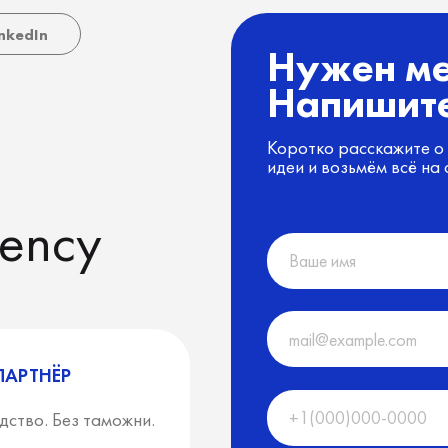
ЁР
Без таможни.
ы
ка
Нажимая на кнопку, я соглашаюсь с пол
я
 офис
ulting Ltd,
Отправить