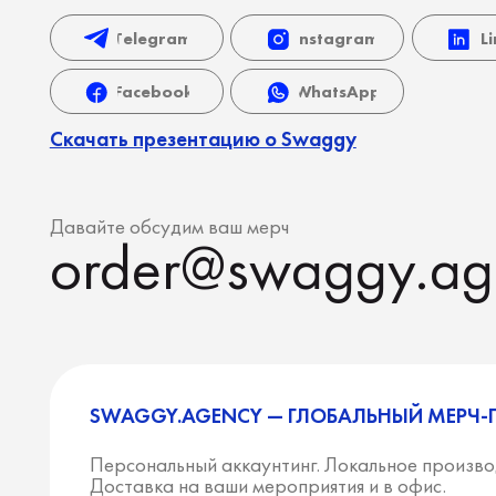
SWAGGY.AGENCY — ГЛОБАЛЬНЫЙ МЕРЧ-ПАРТН
Персональный аккаунтинг. Локальное производство. 
Доставка на ваши мероприятия и в офис.
В следующих странах:
Европа
Ближний Восток
Азия
Страны ЕС
ОАЭ
Филиппин
Великобритания
Турция
Таиланд
Сербия
Северная и Латинская
Гонконг
Черногория
Америка
Шри-Лан
Кавказ
США
Индия
и Центральная Азия
Канада
Индонези
Армения
Мексика
Головной
Грузия
Бразилия
Knari Cons
Казахстан
Аргентина
Кипр
Кыргызстан
Колумбия