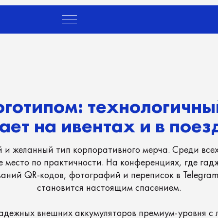
LET'S
GO!
типом: технологичный мер
т на ивентах и в поездках
анный тип корпоративного мерча. Среди всех гаджетов в
о по практичности. На конференциях, где гаджеты сотруд
QR-кодов, фотографий и переписок в Telegram, пауэрбанк
становится настоящим спасением.
х внешних аккумуляторов премиум-уровня с локальным на