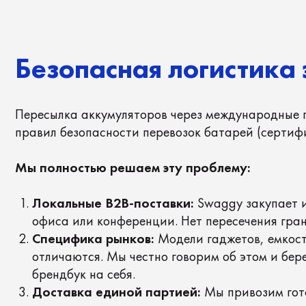
Пересылка аккумуляторов через международные границы
правил безопасности перевозок батарей (сертификаты 
Мы полностью решаем эту проблему:
Локальные B2B-поставки:
Swaggy закупает и брен
офиса или конференции. Нет пересечения границ — 
Специфика рынков:
Модели гаджетов, емкость (10 
отличаются. Мы честно говорим об этом и берем по
брендбук на себя.
Доставка единой партией:
Мы привозим готовые ус
в отель к началу мероприятия.
Другие решения для кор