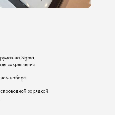
gma
ения
 зарядкой